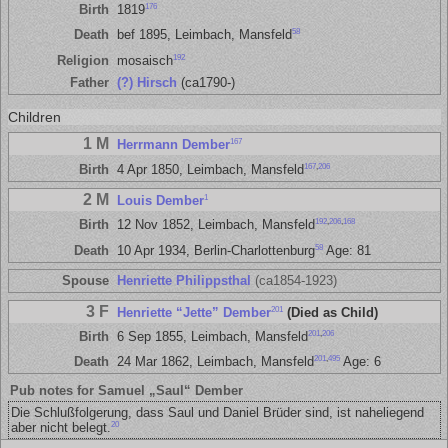
176
Birth
1819
58
Death
bef 1895, Leimbach, Mansfeld
192
Religion
mosaisch
Father
(?) Hirsch
(ca1790-)
Children
1 M
167
Herrmann Dember
167
,
206
Birth
4 Apr 1850, Leimbach, Mansfeld
2 M
1
Louis Dember
192
,
206
,
168
Birth
12 Nov 1852, Leimbach, Mansfeld
58
Death
10 Apr 1934, Berlin-Charlottenburg
Age: 81
Spouse
Henriette Philippsthal
(ca1854-1923)
3 F
201
Henriette “Jette” Dember
(Died as Child)
201
,
206
Birth
6 Sep 1855, Leimbach, Mansfeld
201
,
495
Death
24 Mar 1862, Leimbach, Mansfeld
Age: 6
Pub notes for Samuel „Saul“ Dember
Die Schlußfolgerung, dass Saul und Daniel Brüder sind, ist naheliegend
20
aber nicht belegt.