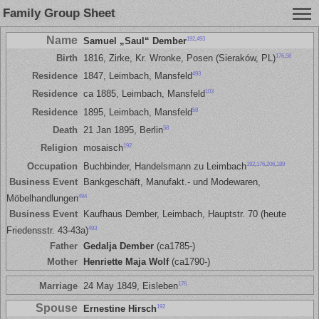
Family Group Sheet
Name
192
,
493
Samuel „Saul“ Dember
176
,
58
Birth
1816, Zirke, Kr. Wronke, Posen (Sieraków, PL)
493
Residence
1847, Leimbach, Mansfeld
103
Residence
ca 1885, Leimbach, Mansfeld
58
Residence
1895, Leimbach, Mansfeld
58
Death
21 Jan 1895, Berlin
192
Religion
mosaisch
192
,
176
,
206
,
189
Occupation
Buchbinder, Handelsmann zu Leimbach
Business Event
Bankgeschäft, Manufakt.- und Modewaren,
494
Möbelhandlungen
Business Event
Kaufhaus Dember, Leimbach, Hauptstr. 70 (heute
493
Friedensstr. 43-43a)
Father
Gedalja Dember
(ca1785-)
Mother
Henriette Maja Wolf
(ca1790-)
176
Marriage
24 May 1849, Eisleben
Spouse
192
Ernestine Hirsch