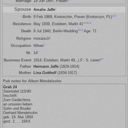
Marriage
19 Jun 1897, Plauen
Spouse
2
Amalie Jaffe
2
,
32
Birth
9 Feb 1869, Krotoschin, Posen (Krotoszyn, PL)
23
,
58
,
24
Residence
May 1939, Eisleben, Markt 41
49
,
58
Death
9 Jul 1940, Berlin-Wedding
Age: 71
2
Religion
mosaisch
2
Occupation
Witwe
2
Nr.
14
57
Business Event
1914, Eisleben, Markt 49, „i.F.: S. Lewin“
Father
Heimann Jaffe
(1829-1914)
Mother
Lina Gotthelf
(1834-1917)
Pub notes for Albert Mendelsohn
Grab 24
Steintafel:115/90
Inschrift:
Zum Gedächtnis
an unseren lieben
Sohn und Bruder
Gerhard Mendelsohn
geb. 19. Mai 189X
gest. 2. ... 19XX
...