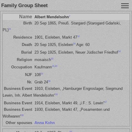
Family Group Sheet
Name
2
Albert Mendelsohn
Birth
20 Sep 1865, Preuß. Stargard (Starogard Gdański,
54
PL)
16
Residence
1901, Eisleben, Markt 47
54
Death
20 Sep 1925, Eisleben
Age: 60
54
Burial
23 Sep 1925, Eisleben, Neuer Jüdischer Friedhof
55
Religion
mosaisch
16
,
30
Occupation
Kaufmann
54
NJF
108
56
Nr.
Grab 24
Business Event
1910, Eisleben, „Hamburger Engroslager, Siegmund
18
Lewin, Inh. Albert Mendelsohn“
57
Business Event
1914, Eisleben, Markt 49, „i.F.: S. Lewin“
Business Event
1930, Eisleben, Markt 47, „Posamenten und
36
Wollwaren“
Other spouses
Anna Kohn
58